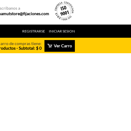
scríbanos a
amutstore@fijaciones.com
REGISTRARSE
INICIAR SESION
carro de compras tiene:
Ver Carro
roductos - Subtotal: $ 0