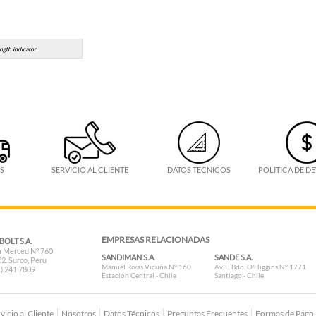
ngth indicator
S
SERVICIO AL CLIENTE
DATOS TECNICOS
POLITICA DE D
EMPRESAS RELACIONADAS
BOLT S.A.
a Merced N° 760
SANDIMAN S.A.
SANDE S.A.
02. Surco, Peru
Manuel Rivas Vicuña N° 160
Av. L. Bdo. O'Higgins N° 1771
) 241 7809
Estación Central - Chile
Santiago - Chile
vicio al Cliente
Nosotros
Datos Técnicos
Preguntas Frecuentes
Formas de Pago