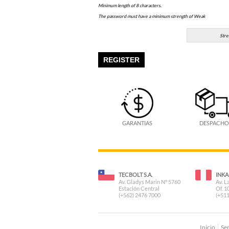
Minimum length of 8 characters.
The password must have a minimum strength of Weak
Stre
GARANTIAS
DESPACHO
TECBOLT S.A.
INKA
Av. Gladys Marin N° 5760
Av. L
Estación Central
Of. 1
(+562) 2476 7000
(+511
Inicio
Ser