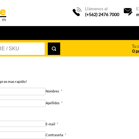
Llámenos al
E
(+562) 2476 7000
m
Tu 
0 p
pras mas rapído!
Nombres
*
Apellidos
*
E-mail
*
Contraseña
*