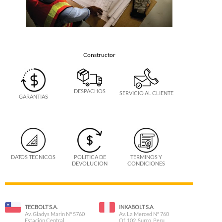
Constructor
DESPACHOS
SERVICIO AL CLIENTE
GARANTIAS
DATOS TECNICOS
POLITICA DE
TERMINOS Y
DEVOLUCION
CONDICIONES
TECBOLT S.A.
INKABOLT S.A.
Av. Gladys Marin N° 5760
Av. La Merced N° 760
Estación Central
Of. 102. Surco, Peru