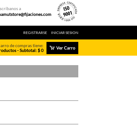
scríbanos a
amutstore@fijaciones.com
REGISTRARSE
INICIAR SESION
carro de compras tiene:
Ver Carro
roductos - Subtotal: $ 0