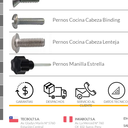
Pernos Cocina Cabeza Binding
Pernos Cocina Cabeza Lenteja
Pernos Manilla Estrella
GARANTIAS
DESPACHOS
SERVICIO AL
DATOS TECNICO
CLIENTE
EM
TECBOLT S.A.
INKABOLT S.A.
Av. Gladys Marin N° 5760
Av. La Merced N° 760
SA
Estación Central
Of. 102. Surco, Peru