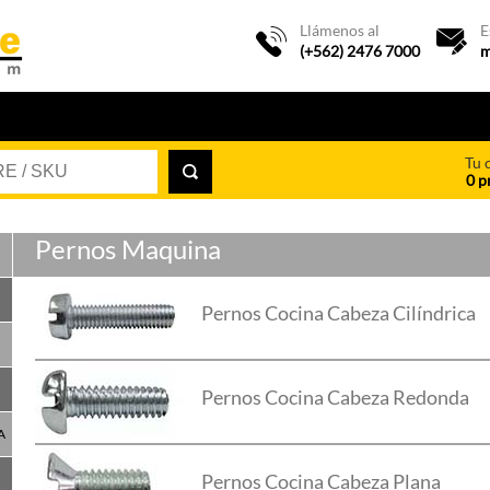
Llámenos al
E
(+562) 2476 7000
m
Tu 
0 p
Pernos Maquina
Pernos Cocina Cabeza Cilíndrica
Pernos Cocina Cabeza Redonda
A
Pernos Cocina Cabeza Plana