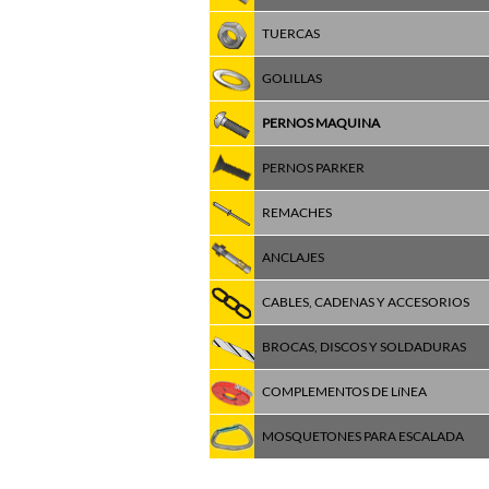
TUERCAS
GOLILLAS
PERNOS MAQUINA
PERNOS PARKER
REMACHES
ANCLAJES
CABLES, CADENAS Y ACCESORIOS
BROCAS, DISCOS Y SOLDADURAS
COMPLEMENTOS DE LíNEA
MOSQUETONES PARA ESCALADA