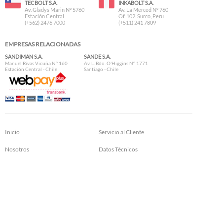
TECBOLT S.A.
INKABOLT S.A.
Av. Gladys Marin N° 5760
Av. La Merced N° 760
Estación Central
Of. 102. Surco, Peru
(+562) 2476 7000
(+511) 241 7809
EMPRESAS RELACIONADAS
SANDIMAN S.A.
SANDE S.A.
Manuel Rivas Vicuña N° 160
Av. L. Bdo. O'Higgins N° 1771
Estación Central - Chile
Santiago - Chile
Inicio
Servicio al Cliente
Nosotros
Datos Técnicos
Preguntas Frecuentes
Formas de Pago
Contacto
Copyright 2000 - 2026 | www.mamutstore.com | Desarrollado por
MICRORED