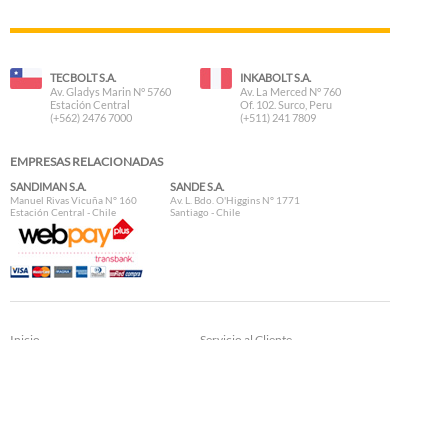
TECBOLT S.A.
INKABOLT S.A.
Av. Gladys Marin N° 5760
Av. La Merced N° 760
Estación Central
Of. 102. Surco, Peru
(+562) 2476 7000
(+511) 241 7809
EMPRESAS RELACIONADAS
SANDIMAN S.A.
SANDE S.A.
Manuel Rivas Vicuña N° 160
Av. L. Bdo. O'Higgins N° 1771
Estación Central - Chile
Santiago - Chile
Inicio
Servicio al Cliente
Nosotros
Datos Técnicos
Preguntas Frecuentes
Formas de Pago
Contacto