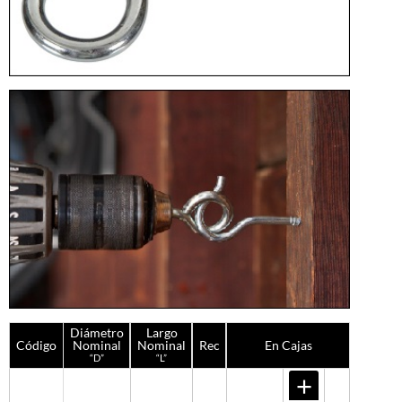
Diámetro
Largo
Código
Nominal
Nominal
Rec
En Cajas
“D”
“L”