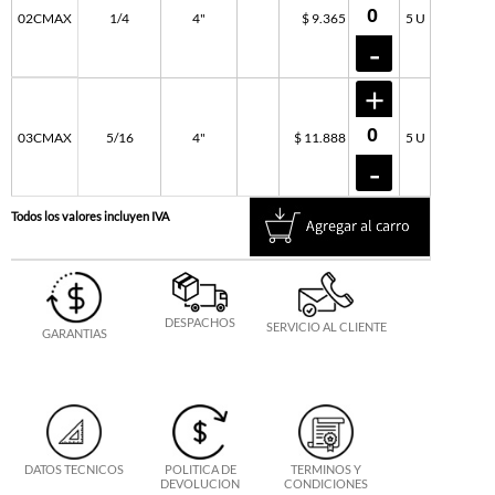
02CMAX
1/4
4"
$ 9.365
5 U
03CMAX
5/16
4"
$ 11.888
5 U
Todos los valores incluyen IVA
DESPACHOS
SERVICIO AL CLIENTE
GARANTIAS
DATOS TECNICOS
POLITICA DE
TERMINOS Y
DEVOLUCION
CONDICIONES