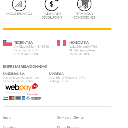
DATOS TECNICOS
POLITICA DE
TERMINOS Y
DEVOLUCION
CONDICIONES
TECBOLT S.A.
INKABOLT S.A.
Av. Gladys Marin N° 5760
Av. La Merced N° 760
Estación Central
Of. 102. Surco, Peru
(+562) 2476 7000
(+511) 241 7809
EMPRESAS RELACIONADAS
SANDIMAN S.A.
SANDE S.A.
Manuel Rivas Vicuña N° 160
Av. L. Bdo. O'Higgins N° 1771
Estación Central - Chile
Santiago - Chile
Inicio
Servicio al Cliente
Nosotros
Datos Técnicos