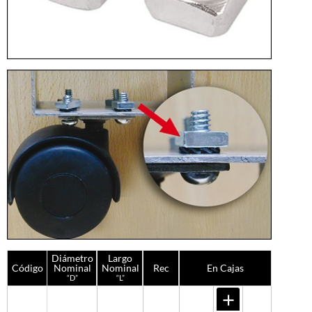
Diámetro
Largo
Código
Nominal
Nominal
Rec
En Cajas
“D”
“L”