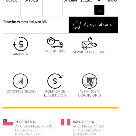
05TCC
5/16-18
Brillante
$ 7.285
100 U
Todos los valores incluyen IVA
DESPACHOS
SERVICIO AL CLIENTE
GARANTIAS
DATOS TECNICOS
POLITICA DE
TERMINOS Y
DEVOLUCION
CONDICIONES
TECBOLT S.A.
INKABOLT S.A.
Av. Gladys Marin N° 5760
Av. La Merced N° 760
Estación Central
Of. 102. Surco, Peru
(+562) 2476 7000
(+511) 241 7809