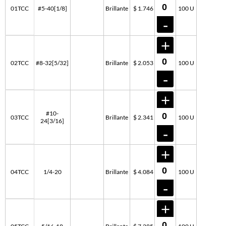
01TCC
#5-40[1/8]
Brillante
$ 1.746
100 U
02TCC
#8-32[5/32]
Brillante
$ 2.053
100 U
#10-
03TCC
Brillante
$ 2.341
100 U
24[3/16]
04TCC
1/4-20
Brillante
$ 4.084
100 U