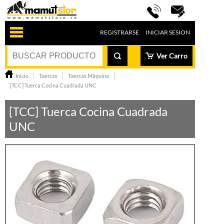
REGISTRARSE
INICIAR SESION
Ver Carro
Inicio
Tuercas
Tuercas Máquina
[TCC] Tuerca Cocina Cuadrada UNC
[TCC] Tuerca Cocina Cuadrada
UNC