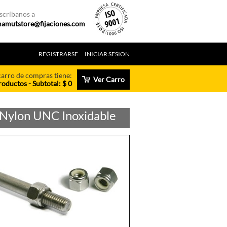
scríbanos a
amutstore@fijaciones.com
REGISTRARSE
INICIAR SESION
carro de compras tiene:
Ver Carro
roductos - Subtotal: $ 0
 Nylon UNC Inoxidable