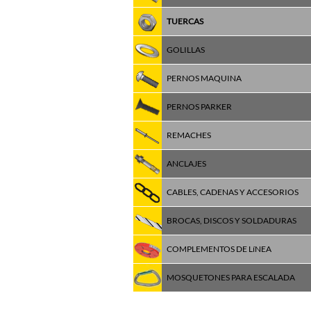
TUERCAS
GOLILLAS
PERNOS MAQUINA
PERNOS PARKER
REMACHES
ANCLAJES
CABLES, CADENAS Y ACCESORIOS
BROCAS, DISCOS Y SOLDADURAS
COMPLEMENTOS DE LíNEA
MOSQUETONES PARA ESCALADA