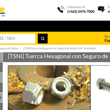
Llámenos al
E
(+562) 2476 7000
m
Tu 
0 p
Seguro de Nylon
[TSNI] Tuerca Hexagonal con Seguro de Nylon UNC Inoxidable
[TSNI] Tuerca Hexagonal con Seguro de
A