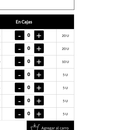
En Cajas
8
20 U
4
20 U
0
10 U
8
5 U
3
5 U
7
5 U
2
5 U