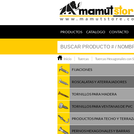
PRODUCTOS
CATALOGO
CONTACTO
Inicio
Tuercas
Tuercas Hexagonales con 
FIJACIONES
ROSCALATAS Y ATERRAJADORES
TORNILLOS PARA MADERA
TORNILLOS PARA VENTANAS DE PVC
PRODUCTOS PARA TECHO Y TERRAZ
PERNOS HEXAGONALES Y BARRAS