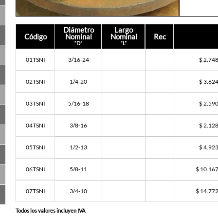
Diámetro
Largo
Código
Nominal
Nominal
Rec
“D”
“L”
01TSNI
3/16-24
$ 2.74
02TSNI
1/4-20
$ 3.62
03TSNI
5/16-18
$ 2.59
04TSNI
3/8-16
$ 2.12
05TSNI
1/2-13
$ 4.92
06TSNI
5/8-11
$ 10.16
07TSNI
3/4-10
$ 14.77
Todos los valores incluyen IVA