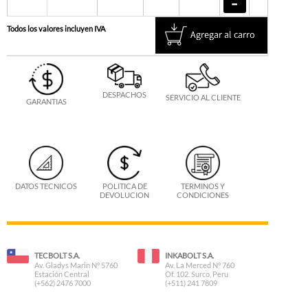
Todos los valores incluyen IVA
DESPACHOS
SERVICIO AL CLIENTE
GARANTIAS
DATOS TECNICOS
POLITICA DE
TERMINOS Y
DEVOLUCION
CONDICIONES
TECBOLT S.A.
INKABOLT S.A.
Av. Gladys Marin N° 5760
Av. La Merced N° 760
Estación Central
Of. 102. Surco, Peru
(+562) 2476 7000
(+511) 241 7809