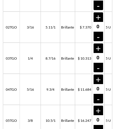
02TGO
3/16
5.11/1
Brillante
$ 7.370
5 U
03TGO
1/4
8.7/16
Brillante
$ 10.313
5 U
04TGO
5/16
9.3/4
Brillante
$ 11.684
5 U
05TGO
3/8
10.5/1
Brillante
$ 16.247
5 U