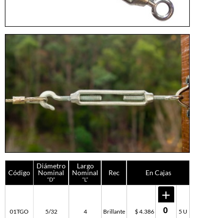
Diámetro
Largo
Código
Nominal
Nominal
Rec
En Cajas
“D”
“L”
01TGO
5/32
4
Brillante
$ 4.386
5 U