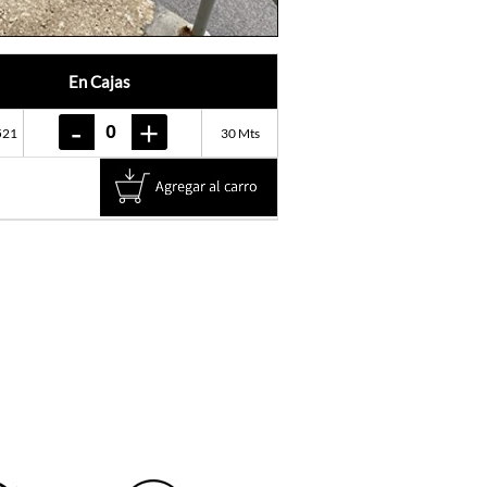
En Cajas
521
30 Mts