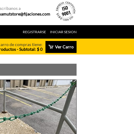
scríbanos a
amutstore@fijaciones.com
REGISTRARSE
INICIAR SESION
carro de compras tiene:
Ver Carro
roductos - Subtotal: $ 0