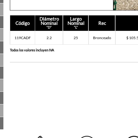
Diámetro
Largo
Código
Nominal
Nominal
Rec
“D”
“L”
119CADF
2.2
25
Bronceado
$ 105.
Todos los valores incluyen IVA