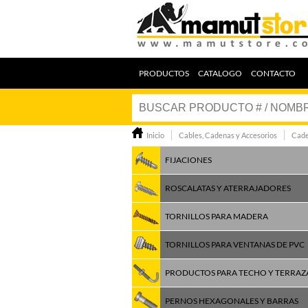
PRODUCTOS
CATALOGO
CONTACTO
Inicio
Cables, Cadenas y Accesorios
Cade
FIJACIONES
ROSCALATAS Y ATERRAJADORES
TORNILLOS PARA MADERA
TORNILLOS PARA VENTANAS DE PVC
PRODUCTOS PARA TECHO Y TERRAZ
PERNOS HEXAGONALES Y BARRAS