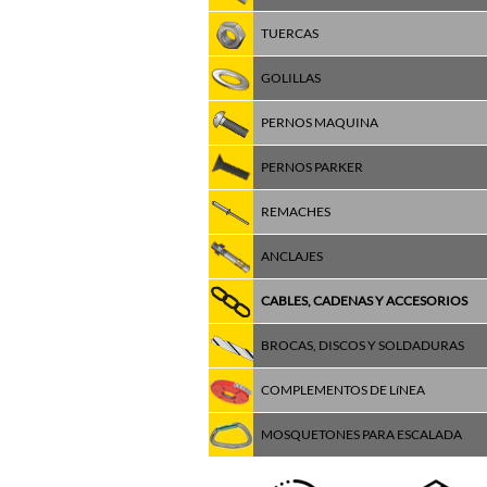
TUERCAS
GOLILLAS
PERNOS MAQUINA
PERNOS PARKER
REMACHES
ANCLAJES
CABLES, CADENAS Y ACCESORIOS
BROCAS, DISCOS Y SOLDADURAS
COMPLEMENTOS DE LíNEA
MOSQUETONES PARA ESCALADA