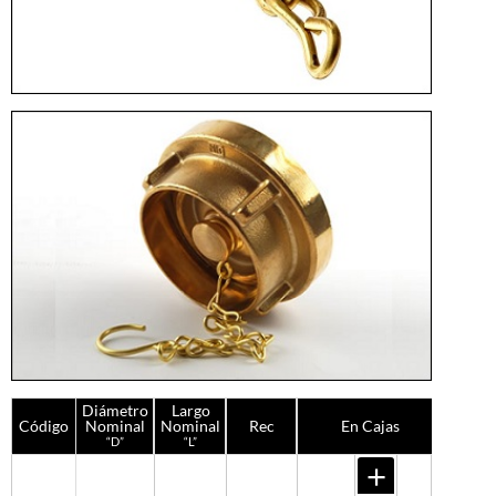
Diámetro
Largo
Código
Nominal
Nominal
Rec
En Cajas
“D”
“L”