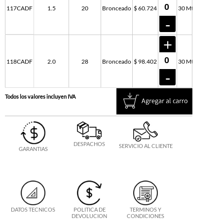
117CADF
1.5
20
Bronceado
$ 60.724
30 Mts
118CADF
2.0
28
Bronceado
$ 98.402
30 Mts
Todos los valores incluyen IVA
DESPACHOS
SERVICIO AL CLIENTE
GARANTIAS
DATOS TECNICOS
POLITICA DE
TERMINOS Y
DEVOLUCION
CONDICIONES