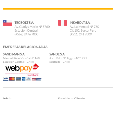
TECBOLT S.A.
INKABOLT S.A.
Av. Gladys Marin N° 5760
Av. La Merced N° 760
Estación Central
Of. 102. Surco, Peru
(+562) 2476 7000
(+511) 241 7809
EMPRESAS RELACIONADAS
SANDIMAN S.A.
SANDE S.A.
Manuel Rivas Vicuña N° 160
Av. L. Bdo. O'Higgins N° 1771
Estación Central - Chile
Santiago - Chile
Inicio
Servicio al Cliente
Nosotros
Datos Técnicos
Preguntas Frecuentes
Formas de Pago
Contacto