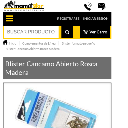
REGISTRARSE
INICIAR SESION
Ver Carro
Inicio
Complementos de Línea
Blister formato pequeño
Blister Cancamo Abierto Rosca Madera
Blister Cancamo Abierto Rosca
Madera