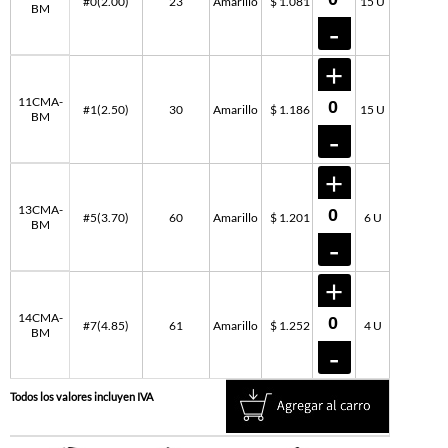
#0(2.00)
23
Amarillo
$ 1.081
15 U
BM
11CMA-
#1(2.50)
30
Amarillo
$ 1.186
15 U
BM
13CMA-
#5(3.70)
60
Amarillo
$ 1.201
6 U
BM
14CMA-
#7(4.85)
61
Amarillo
$ 1.252
4 U
BM
Todos los valores incluyen IVA