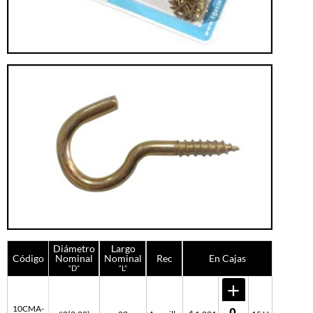
Diámetro
Largo
Código
Nominal
Nominal
Rec
En Cajas
“D”
“L”
10CMA-