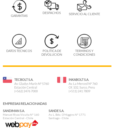
DESPACHOS
SERVICIO AL CLIENTE
GARANTIAS
DATOS TECNICOS
POLITICA DE
TERMINOS Y
DEVOLUCION
CONDICIONES
TECBOLT S.A.
INKABOLT S.A.
Av. Gladys Marin N° 5760
Av. La Merced N° 760
Estación Central
Of. 102. Surco, Peru
(+562) 2476 7000
(+511) 241 7809
EMPRESAS RELACIONADAS
SANDIMAN S.A.
SANDE S.A.
Manuel Rivas Vicuña N° 160
Av. L. Bdo. O'Higgins N° 1771
Estación Central - Chile
Santiago - Chile