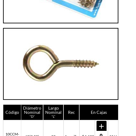
Diámetro
Largo
Código
Nominal
Nominal
Rec
En Cajas
“D”
“L”
10CCM-