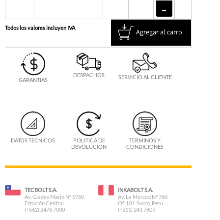
Todos los valores incluyen IVA
DESPACHOS
SERVICIO AL CLIENTE
GARANTIAS
DATOS TECNICOS
POLITICA DE
TERMINOS Y
DEVOLUCION
CONDICIONES
TECBOLT S.A.
INKABOLT S.A.
Av. Gladys Marin N° 5760
Av. La Merced N° 760
Estación Central
Of. 102. Surco, Peru
(+562) 2476 7000
(+511) 241 7809