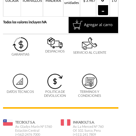
03CAJA
TORNILLOS
MADERA
$ 3.967
1 U
unidades
Todos los valores incluyen IVA
DESPACHOS
SERVICIO AL CLIENTE
GARANTIAS
DATOS TECNICOS
POLITICA DE
TERMINOS Y
DEVOLUCION
CONDICIONES
TECBOLT S.A.
INKABOLT S.A.
Av. Gladys Marin N° 5760
Av. La Merced N° 760
Estación Central
Of. 102. Surco, Peru
(+562) 2476 7000
(+511) 241 7809