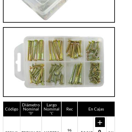
Diámetro
Largo
Código
Nominal
Nominal
Rec
En Cajas
“D”
“L”
96