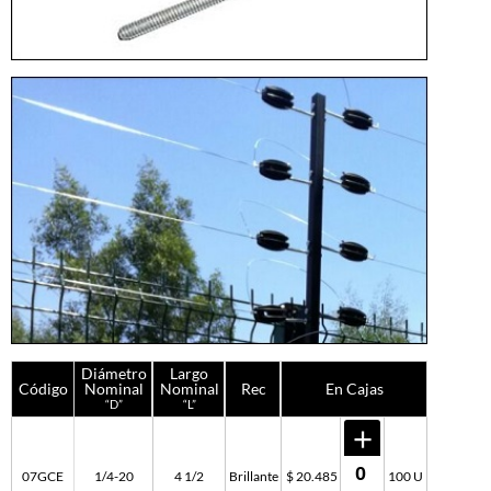
Diámetro
Largo
Código
Nominal
Nominal
Rec
En Cajas
“D”
“L”
07GCE
1/4-20
4 1/2
Brillante
$ 20.485
100 U