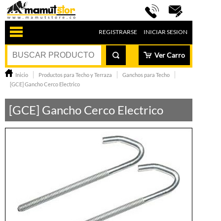
REGISTRARSE
INICIAR SESION
Ver Carro
Inicio
Productos para Techo y Terraza
Ganchos para Techo
[GCE] Gancho Cerco Electrico
[GCE] Gancho Cerco Electrico