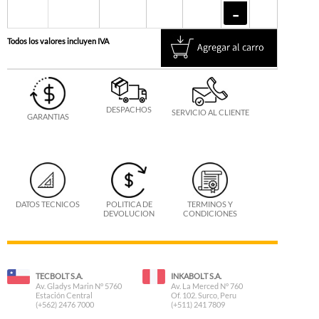
Todos los valores incluyen IVA
DESPACHOS
SERVICIO AL CLIENTE
GARANTIAS
DATOS TECNICOS
POLITICA DE
TERMINOS Y
DEVOLUCION
CONDICIONES
TECBOLT S.A.
INKABOLT S.A.
Av. Gladys Marin N° 5760
Av. La Merced N° 760
Estación Central
Of. 102. Surco, Peru
(+562) 2476 7000
(+511) 241 7809