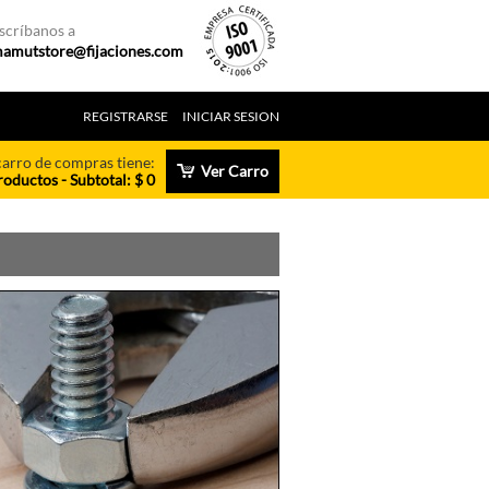
scríbanos a
amutstore@fijaciones.com
REGISTRARSE
INICIAR SESION
carro de compras tiene:
Ver Carro
roductos - Subtotal: $ 0