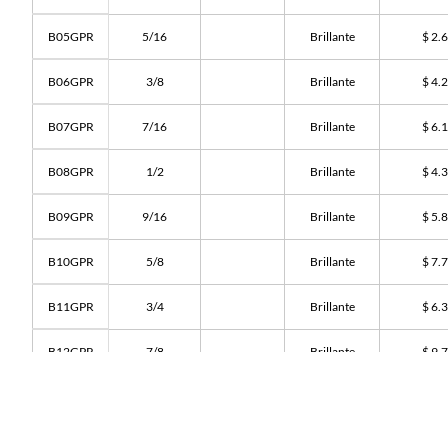
B05GPR
5/16
Brillante
$ 2.
B06GPR
3/8
Brillante
$ 4.
B07GPR
7/16
Brillante
$ 6.
B08GPR
1/2
Brillante
$ 4.
B09GPR
9/16
Brillante
$ 5.
B10GPR
5/8
Brillante
$ 7.
B11GPR
3/4
Brillante
$ 6.
B12GPR
7/8
Brillante
$ 9.
B13GPR
1
Brillante
$ 14.
G06GPR
3/8
Galvanizado
$ 5.