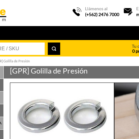
Llámenos al
E
(+562) 2476 7000
m
Tu 
0 p
R] Golilla de Presión
[GPR] Golilla de Presión
A