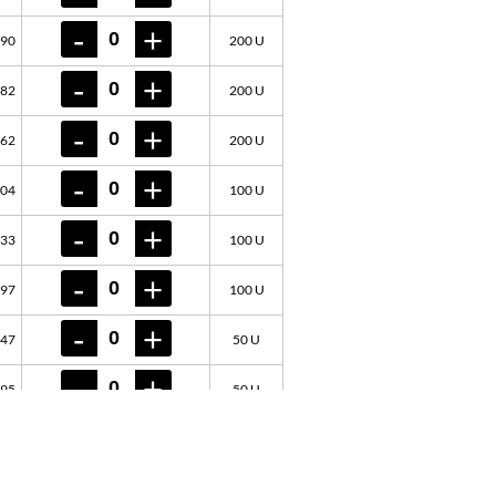
690
200 U
282
200 U
162
200 U
304
100 U
833
100 U
797
100 U
347
50 U
795
50 U
259
50 U
726
200 U