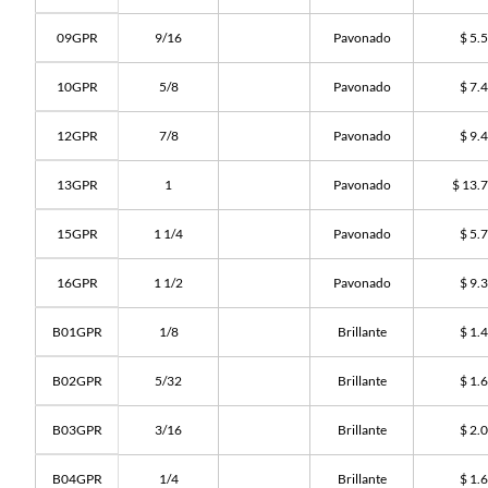
09GPR
9/16
Pavonado
$ 5.
10GPR
5/8
Pavonado
$ 7.
12GPR
7/8
Pavonado
$ 9.
13GPR
1
Pavonado
$ 13.
15GPR
1 1/4
Pavonado
$ 5.
16GPR
1 1/2
Pavonado
$ 9.
B01GPR
1/8
Brillante
$ 1.
B02GPR
5/32
Brillante
$ 1.
B03GPR
3/16
Brillante
$ 2.
B04GPR
1/4
Brillante
$ 1.