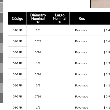
Diámetro
Largo
Código
Nominal
Nominal
Rec
“D”
“L”
01GPR
1/8
Pavonado
$ 1.
02GPR
5/32
Pavonado
$ 1.
03GPR
3/16
Pavonado
$ 1.
04GPR
1/4
Pavonado
$ 1.
05GPR
5/16
Pavonado
$ 2.
06GPR
3/8
Pavonado
$ 4.
07GPR
7/16
Pavonado
$ 5.
08GPR
1/2
Pavonado
$ 4.