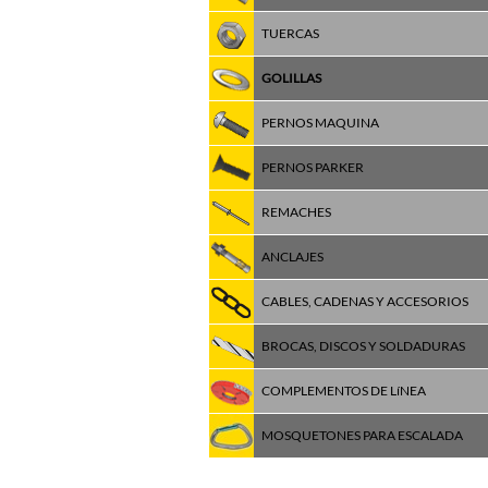
TUERCAS
GOLILLAS
PERNOS MAQUINA
PERNOS PARKER
REMACHES
ANCLAJES
CABLES, CADENAS Y ACCESORIOS
BROCAS, DISCOS Y SOLDADURAS
COMPLEMENTOS DE LíNEA
MOSQUETONES PARA ESCALADA