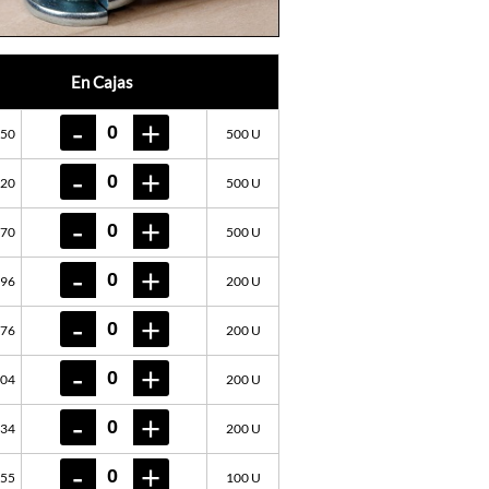
En Cajas
450
500 U
620
500 U
970
500 U
596
200 U
576
200 U
104
200 U
934
200 U
155
100 U