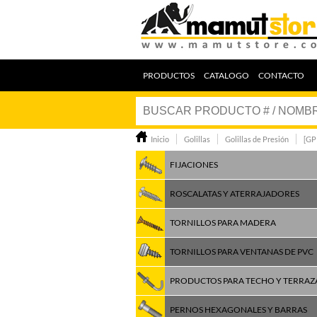
PRODUCTOS
CATALOGO
CONTACTO
Inicio
Golillas
Golillas de Presión
[GP
FIJACIONES
ROSCALATAS Y ATERRAJADORES
TORNILLOS PARA MADERA
TORNILLOS PARA VENTANAS DE PVC
PRODUCTOS PARA TECHO Y TERRAZ
PERNOS HEXAGONALES Y BARRAS