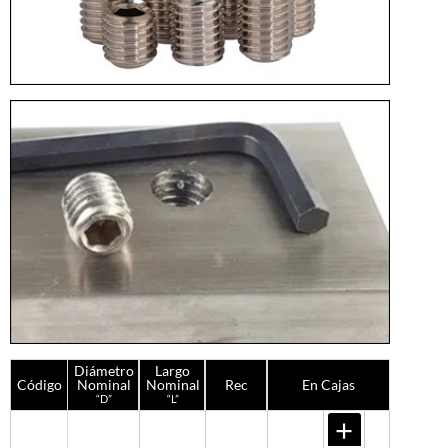
Diámetro
Largo
Código
Nominal
Nominal
Rec
En Cajas
“D”
“L”