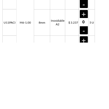
Inoxidable
U11PACI
M6-1.00
8mm
$ 3.237
5 U
A2
Inoxidable
U12PACI
10mm
$ 4.373
5 U
A2
Inoxidable
U13PACI
8mm
$ 5.766
5 U
A2
Inoxidable
U14PACI
M8-1.25
12mm
$ 9.336
5 U
A2