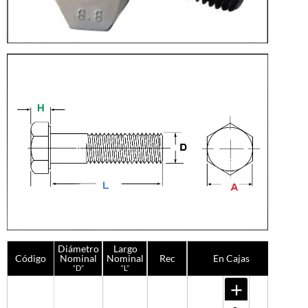
Diámetro
Largo
Código
Nominal
Nominal
Rec
En Cajas
“D”
“L”