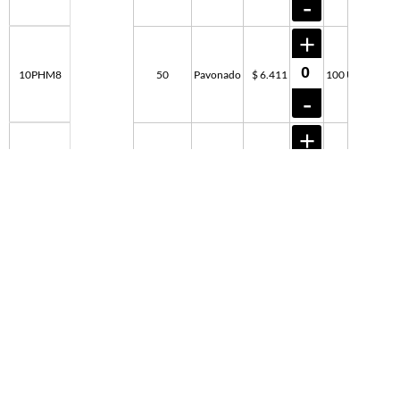
10PHM8
50
Pavonado
$ 6.411
100 U
11PHM8
60
Pavonado
$ 7.373
100 U
93PHM8
70
Pavonado
$ 9.013
100 U
94PHM8
80
Pavonado
$ 10.322
100 U