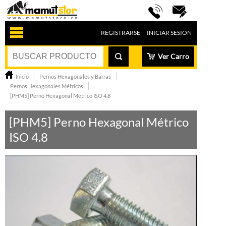
REGISTRARSE
INICIAR SESION
Ver Carro
Inicio
Pernos Hexagonales y Barras
Pernos Hexagonales Métricos
[PHM5] Perno Hexagonal Métrico ISO 4.8
[PHM5] Perno Hexagonal Métrico
ISO 4.8