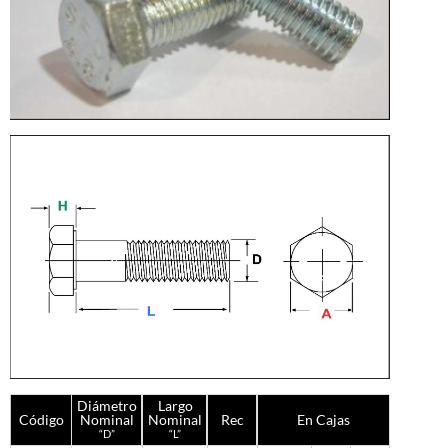
Diámetro
Largo
Código
Nominal
Nominal
Rec
En Cajas
“D”
“L”