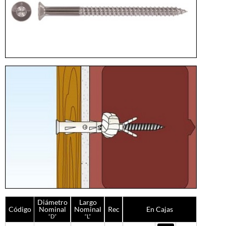
Diámetro
Largo
Código
Nominal
Nominal
Rec
En Cajas
“D”
“L”