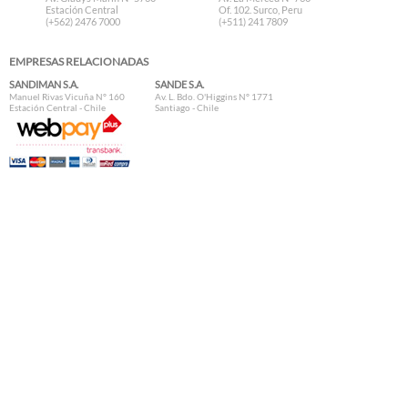
Estación Central
Of. 102. Surco, Peru
(+562) 2476 7000
(+511) 241 7809
EMPRESAS RELACIONADAS
SANDIMAN S.A.
SANDE S.A.
Manuel Rivas Vicuña N° 160
Av. L. Bdo. O'Higgins N° 1771
Estación Central - Chile
Santiago - Chile
Inicio
Servicio al Cliente
Nosotros
Datos Técnicos
Preguntas Frecuentes
Formas de Pago
Contacto
Copyright 2000 - 2026 | www.mamutstore.com | Desarrollado por
MICRORED