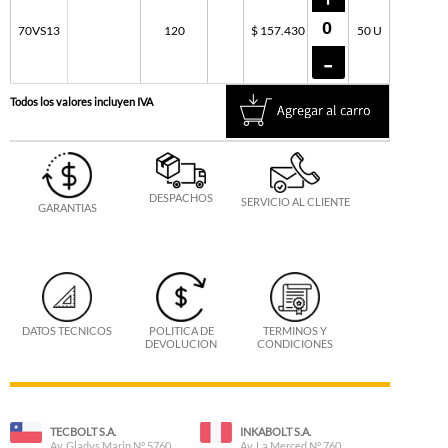
70VS13
120
$ 157.430
50 U
Todos los valores incluyen IVA
DESPACHOS
SERVICIO AL CLIENTE
GARANTIAS
DATOS TECNICOS
POLITICA DE
TERMINOS Y
DEVOLUCION
CONDICIONES
TECBOLT S.A.
INKABOLT S.A.
Av. Gladys Marin N° 5760
Av. La Merced N° 760