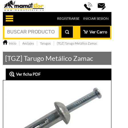
REGISTRARSE
INICIAR SESION
Ver Carro
Inicio
Anclajes
Tarugos
[TGZ] Tarugo Metálico Zamac
[TGZ] Tarugo Metálico Zamac
Ver ficha PDF