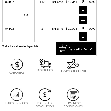
03TGZ
1 1/2
Brillante
$ 12.351
50 U
1/4
04TGZ
2"
Brillante
$ 15.576
50 U
Todos los valores incluyen IVA
DESPACHOS
SERVICIO AL CLIENTE
GARANTIAS
DATOS TECNICOS
POLITICA DE
TERMINOS Y
DEVOLUCION
CONDICIONES