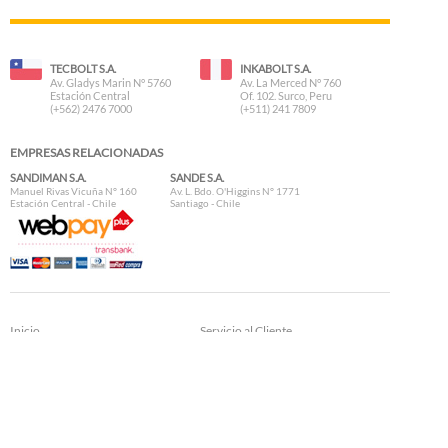
TECBOLT S.A.
INKABOLT S.A.
Av. Gladys Marin N° 5760
Av. La Merced N° 760
Estación Central
Of. 102. Surco, Peru
(+562) 2476 7000
(+511) 241 7809
EMPRESAS RELACIONADAS
SANDIMAN S.A.
SANDE S.A.
Manuel Rivas Vicuña N° 160
Av. L. Bdo. O'Higgins N° 1771
Estación Central - Chile
Santiago - Chile
Inicio
Servicio al Cliente
Nosotros
Datos Técnicos
Preguntas Frecuentes
Formas de Pago
Contacto