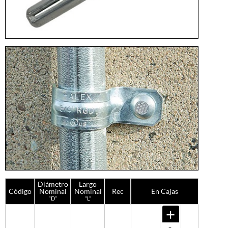
Diámetro
Largo
Código
Nominal
Nominal
Rec
En Cajas
“D”
“L”