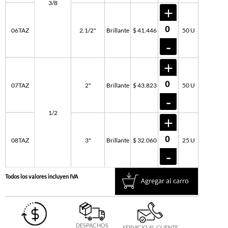
3/8
06TAZ
2.1/2"
Brillante
$ 41.446
50 U
07TAZ
2"
Brillante
$ 43.823
50 U
1/2
08TAZ
3"
Brillante
$ 32.060
25 U
Todos los valores incluyen IVA
DESPACHOS
SERVICIO AL CLIENTE