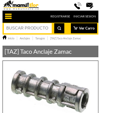
REGISTRARSE
INICIAR SESION
Ver Carro
Inicio
Anclajes
Tarugos
[TAZ] Taco Anclaje Zamac
[TAZ] Taco Anclaje Zamac