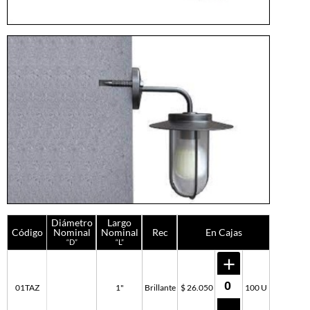
Diámetro
Largo
Código
Nominal
Nominal
Rec
En Cajas
“D”
“L”
01TAZ
1"
Brillante
$ 26.050
100 U