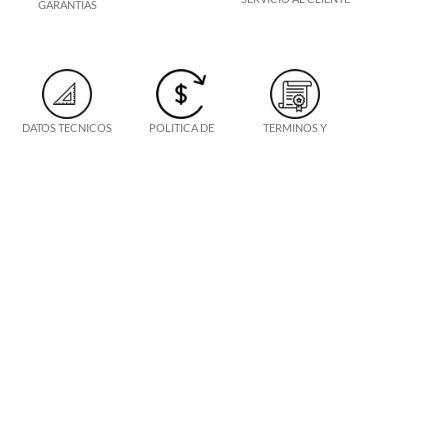
GARANTIAS
DATOS TECNICOS
POLITICA DE
TERMINOS Y
DEVOLUCION
CONDICIONES
TECBOLT S.A.
INKABOLT S.A.
Av. Gladys Marin N° 5760
Av. La Merced N° 760
Estación Central
Of. 102. Surco, Peru
(+562) 2476 7000
(+511) 241 7809
EMPRESAS RELACIONADAS
SANDIMAN S.A.
SANDE S.A.
Manuel Rivas Vicuña N° 160
Av. L. Bdo. O'Higgins N° 1771
Estación Central - Chile
Santiago - Chile