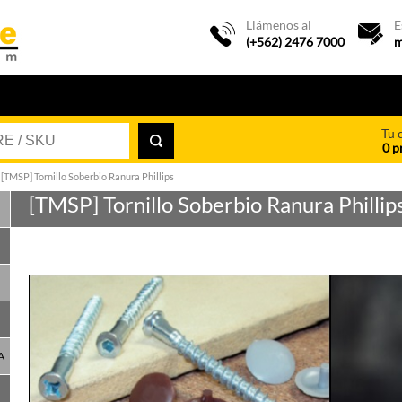
Llámenos al
E
(+562) 2476 7000
m
Tu 
0 p
[TMSP] Tornillo Soberbio Ranura Phillips
[TMSP] Tornillo Soberbio Ranura Phillip
A