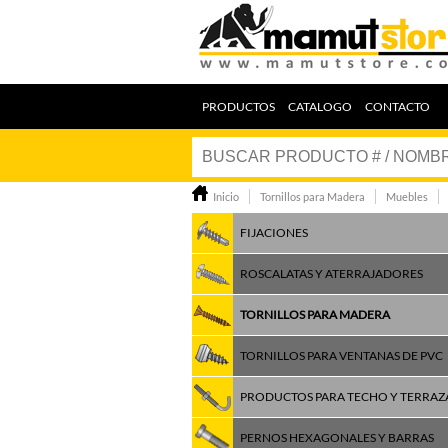
PRODUCTOS
CATALOGO
CONTACTO
Inicio
Tornillos para Madera
Muebles
FIJACIONES
ROSCALATAS Y ATERRAJADORES
TORNILLOS PARA MADERA
TORNILLOS PARA VENTANAS DE PVC
PRODUCTOS PARA TECHO Y TERRAZ
PERNOS HEXAGONALES Y BARRAS