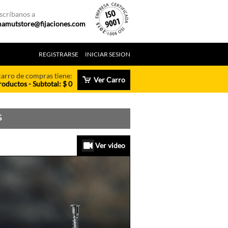
scríbanos a
amutstore@fijaciones.com
REGISTRARSE
INICIAR SESION
carro de compras tiene:
Ver Carro
roductos - Subtotal: $ 0
s
Ver video