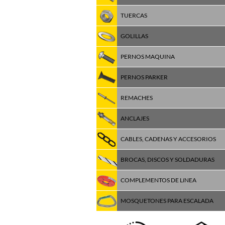
TUERCAS
GOLILLAS
PERNOS MAQUINA
PERNOS PARKER
REMACHES
ANCLAJES
CABLES, CADENAS Y ACCESORIOS
BROCAS, DISCOS Y SOLDADURAS
COMPLEMENTOS DE LíNEA
MOSQUETONES PARA ESCALADA