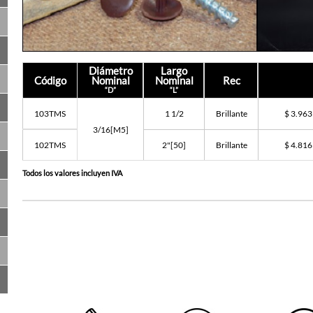
Diámetro
Largo
Código
Nominal
Nominal
Rec
“D”
“L”
103TMS
1 1/2
Brillante
$ 3.963
3/16[M5]
102TMS
2"[50]
Brillante
$ 4.816
Todos los valores incluyen IVA