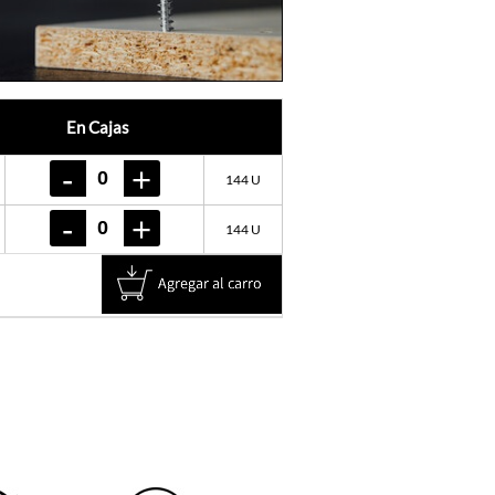
En Cajas
144 U
144 U