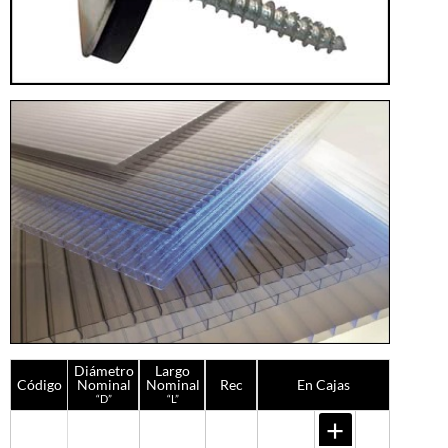
Diámetro
Largo
Código
Nominal
Nominal
Rec
En Cajas
“D”
“L”