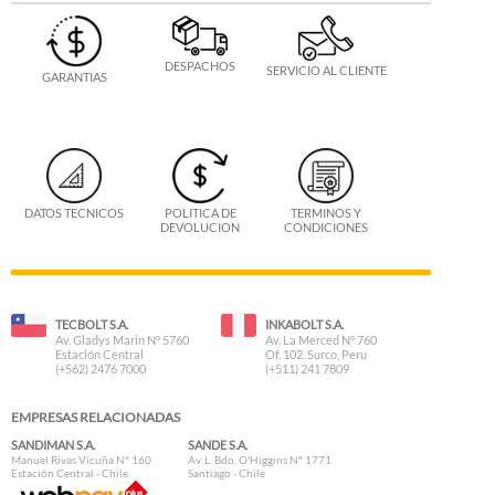
DESPACHOS
SERVICIO AL CLIENTE
GARANTIAS
DATOS TECNICOS
POLITICA DE
TERMINOS Y
DEVOLUCION
CONDICIONES
TECBOLT S.A.
INKABOLT S.A.
Av. Gladys Marin N° 5760
Av. La Merced N° 760
Estación Central
Of. 102. Surco, Peru
(+562) 2476 7000
(+511) 241 7809
EMPRESAS RELACIONADAS
SANDIMAN S.A.
SANDE S.A.
Manuel Rivas Vicuña N° 160
Av. L. Bdo. O'Higgins N° 1771
Estación Central - Chile
Santiago - Chile