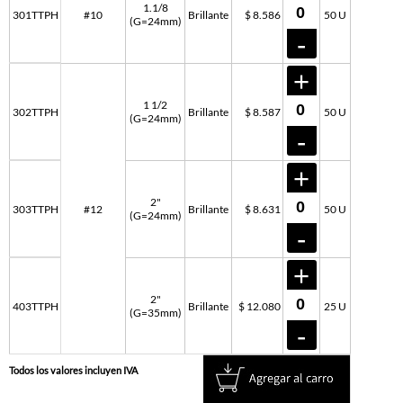
1.1/8
301TTPH
#10
Brillante
$ 8.586
50 U
(G=24mm)
1 1/2
302TTPH
Brillante
$ 8.587
50 U
(G=24mm)
2"
303TTPH
#12
Brillante
$ 8.631
50 U
(G=24mm)
2"
403TTPH
Brillante
$ 12.080
25 U
(G=35mm)
Todos los valores incluyen IVA