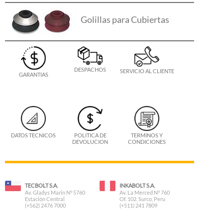
Golillas para Cubiertas
DESPACHOS
SERVICIO AL CLIENTE
GARANTIAS
DATOS TECNICOS
POLITICA DE
TERMINOS Y
DEVOLUCION
CONDICIONES
TECBOLT S.A.
INKABOLT S.A.
Av. Gladys Marin N° 5760
Av. La Merced N° 760
Estación Central
Of. 102. Surco, Peru
(+562) 2476 7000
(+511) 241 7809