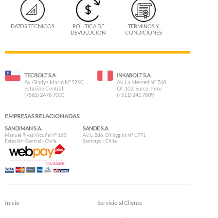
DATOS TECNICOS
POLITICA DE
TERMINOS Y
DEVOLUCION
CONDICIONES
TECBOLT S.A.
INKABOLT S.A.
Av. Gladys Marin N° 5760
Av. La Merced N° 760
Estación Central
Of. 102. Surco, Peru
(+562) 2476 7000
(+511) 241 7809
EMPRESAS RELACIONADAS
SANDIMAN S.A.
SANDE S.A.
Manuel Rivas Vicuña N° 160
Av. L. Bdo. O'Higgins N° 1771
Estación Central - Chile
Santiago - Chile
Inicio
Servicio al Cliente