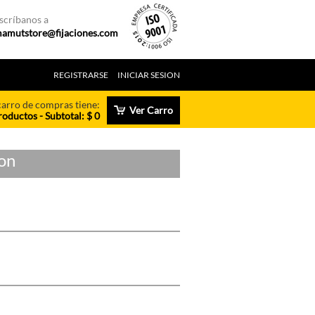
scríbanos a
amutstore@fijaciones.com
REGISTRARSE
INICIAR SESION
carro de compras tiene:
Ver Carro
roductos - Subtotal: $ 0
on