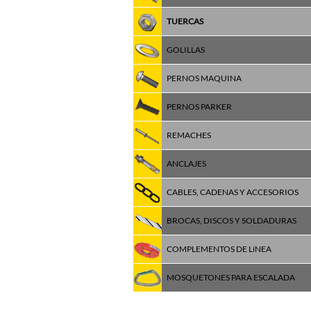
TUERCAS
GOLILLAS
PERNOS MAQUINA
PERNOS PARKER
REMACHES
ANCLAJES
CABLES, CADENAS Y ACCESORIOS
BROCAS, DISCOS Y SOLDADURAS
COMPLEMENTOS DE LíNEA
MOSQUETONES PARA ESCALADA