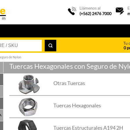
Llámenos al
E
(+562) 2476 7000
m
Tu 
0 p
Seguro de Nylon
Tuercas Hexagonales con Seguro de Nyl
Otras Tuercas
Tuercas Hexagonales
A
Tuercas Estructurales A194 2H