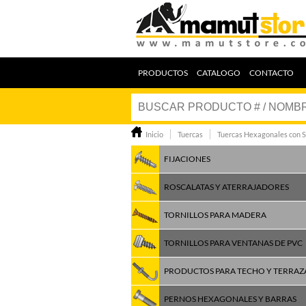
PRODUCTOS
CATALOGO
CONTACTO
Inicio
Tuercas
Tuercas Hexagonales con 
FIJACIONES
ROSCALATAS Y ATERRAJADORES
TORNILLOS PARA MADERA
TORNILLOS PARA VENTANAS DE PVC
PRODUCTOS PARA TECHO Y TERRAZ
PERNOS HEXAGONALES Y BARRAS