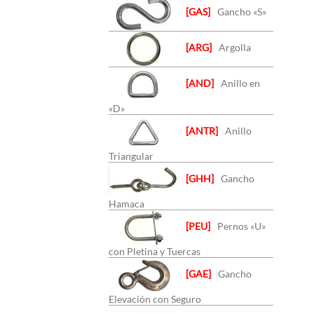
[GAS]
Gancho «S»
[ARG]
Argolla
[AND]
Anillo en
«D»
[ANTR]
Anillo
Triangular
[GHH]
Gancho
Hamaca
[PEU]
Pernos «U»
con Pletina y Tuercas
[GAE]
Gancho
Elevación con Seguro