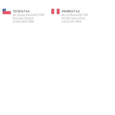
TECBOLT S.A.
INKABOLT S.A.
Av. Gladys Marin N° 5760
Av. La Merced N° 760
Estación Central
Of. 102. Surco, Peru
(+562) 2476 7000
(+511) 241 7809
EMPRESAS RELACIONADAS
SANDIMAN S.A.
SANDE S.A.
Manuel Rivas Vicuña N° 160
Av. L. Bdo. O'Higgins N° 1771
Estación Central - Chile
Santiago - Chile
Inicio
Servicio al Cliente
Nosotros
Datos Técnicos
Preguntas Frecuentes
Formas de Pago
Contacto